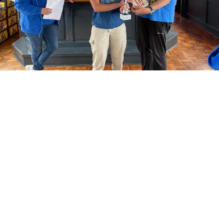
De Wadtriathlon
Schiermonnikoog 2022
Onder uitstekende omstandigheden vond op 2 juli 2022 de
derde editie van de enige Wadtriathlon Schiermonnikoog plaats.
Het vertrek was vanuit Lauwersoog met het nieuwe schip de
Silverwind van Stichting Wadloopcentrum Pieterburen. Het
programma wad hetzelfde als de tweede editie, met enige
verbeteringen. Toch konden we ook deze keer niet voorkomen
dat de eerste deelnemers eerder bij de finish waren dan de